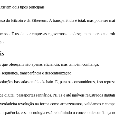
istem dois tipos principais:
caso do Bitcoin e da Ethereum. A transparência é total, mas pode ser ma
cesso. É usada por empresas e governos que desejam manter o controle
ão.
is
as que ofereçam não apenas eficiência, mas também confiança.
segurança, transparência e descentralização.
 soluções baseadas em blockchain. E, para os consumidores, isso repr
digital, passaportes sanitários, NFTs e até imóveis registrados digita
 verdadeira revolução na forma como armazenamos, validamos e compa
ransparência, essa tecnologia está redefinindo o conceito de confiança n