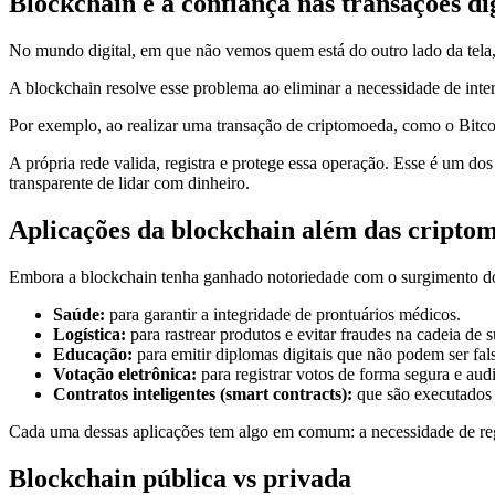
Blockchain e a confiança nas transações dig
No mundo digital, em que não vemos quem está do outro lado da tela
A blockchain resolve esse problema ao eliminar a necessidade de inter
Por exemplo, ao realizar uma transação de criptomoeda, como o Bitc
A própria rede valida, registra e protege essa operação. Esse é um d
transparente de lidar com dinheiro.
Aplicações da blockchain além das cripto
Embora a blockchain tenha ganhado notoriedade com o surgimento do B
Saúde:
para garantir a integridade de prontuários médicos.
Logística:
para rastrear produtos e evitar fraudes na cadeia de 
Educação:
para emitir diplomas digitais que não podem ser fals
Votação eletrônica:
para registrar votos de forma segura e audi
Contratos inteligentes (smart contracts):
que são executados
Cada uma dessas aplicações tem algo em comum: a necessidade de regist
Blockchain pública vs privada