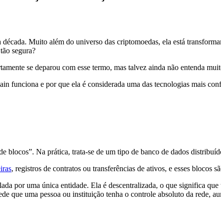
écada. Muito além do universo das criptomoedas, ela está transformand
 tão segura?
rtamente se deparou com esse termo, mas talvez ainda não entenda muit
chain funciona e por que ela é considerada uma das tecnologias mais co
e blocos”. Na prática, trata-se de um tipo de banco de dados distribuíd
iras
, registros de contratos ou transferências de ativos, e esses blocos
lada por uma única entidade. Ela é descentralizada, o que significa que
e que uma pessoa ou instituição tenha o controle absoluto da rede, a