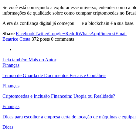
Se você está começando a explorar esse universo, entender como a blo
informações de qualidade sobre como comprar criptomoedas no Brasil
A era da confiança digital já começou — e a blockchain é a sua base.
Share
Facebook
Twitter
Google+
ReddIt
WhatsApp
Pinterest
Email
Beatrice Costa
372 posts
0 comments
Leia também
Mais do Autor
Finanças
Tempo de Guarda de Documentos Fiscais e Contábeis
Finanças
Criptomoedas e Inclusão Financeira: Utopia ou Realidade?
Finanças
Dicas para escolher a empresa certa de locação de máquinas e equip
Dicas