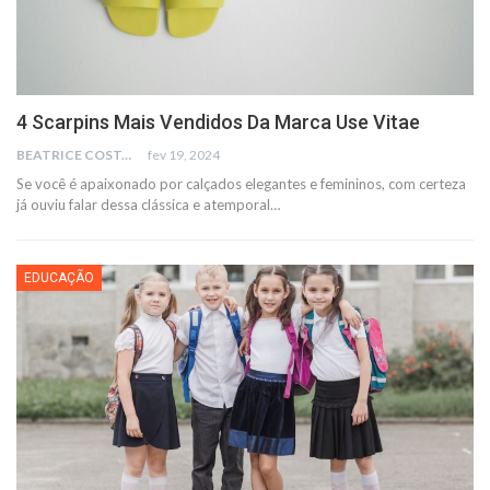
4 Scarpins Mais Vendidos Da Marca Use Vitae
BEATRICE COSTA
fev 19, 2024
Se você é apaixonado por calçados elegantes e femininos, com certeza
já ouviu falar dessa clássica e atemporal
…
EDUCAÇÃO