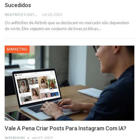
Sucedidos
BEATRICE COSTA
set 20, 2025
Os anfitriões de Airbnb que se destacam no mercado não dependem
de sorte. Eles seguem um conjunto de boas práticas
…
MARKETING
Vale A Pena Criar Posts Para Instagram Com IA?
WENDSON
ago 27, 2025