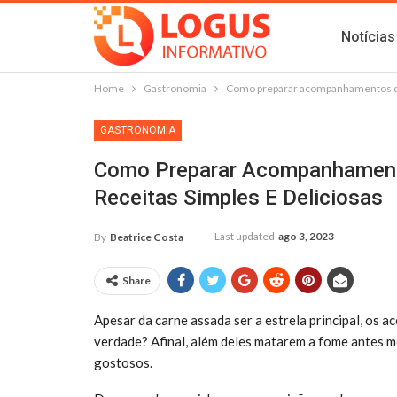
Notícias
Home
Gastronomia
Como preparar acompanhamentos de c
GASTRONOMIA
Como Preparar Acompanhamento
Receitas Simples E Deliciosas
Last updated
ago 3, 2023
By
Beatrice Costa
Share
Apesar da carne assada ser a estrela principal, os
verdade? Afinal, além deles matarem a fome antes m
gostosos.