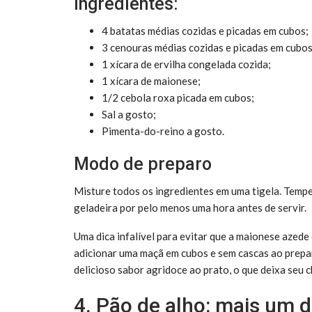
Ingredientes:
4
batatas médias cozidas e picadas em cubos;
3 cenouras médias cozidas e picadas em cubos
1 xícara de ervilha congelada cozida;
1 xícara de maionese;
1/2 cebola roxa picada em cubos;
Sal a gosto;
Pimenta-do-reino a gosto.
Modo de preparo
Misture todos os ingredientes em uma tigela. Tempe
geladeira por pelo menos uma hora antes de servir.
Uma dica infalível para evitar que a maionese azed
adicionar uma maçã em cubos e sem cascas ao prepa
delicioso sabor agridoce ao prato, o que deixa seu 
4. Pão de alho: mais um