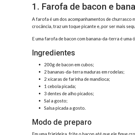
1. Farofa de bacon e ban
A farofa é um dos acompanhamentos de churrasco mai
crocância, traz um toque picante e, por ser mais sequ
E uma farofa de bacon com banana-da-terra é uma ó
Ingredientes
200g de bacon em cubos;
2 bananas-da-terra maduras em rodelas;
2 xícaras de farinha de mandioca;
1 cebola picada;
3 dentes de alho picados;
Sal a gosto;
Salsa picada a gosto.
Modo de preparo
Em uma frigideira, frite o bacon até que ele fique cr