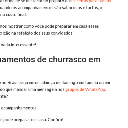
ua forma de se destacar no preparo das
receitas para família
 quando os acompanhamentos são saborosos e fartos, o
no custo final.
vamos mostrar como você pode preparar em casa esses
utrição na refeição dos seus convidados.
r nada interessante!
amentos de churrasco em
 no Brasil, seja em um almoço de domingo em família ou em
oa do que mandar uma mensagem nos
grupos de WhatsApp
,
ante?
os acompanhamentos.
ocê pode preparar em casa. Confira!