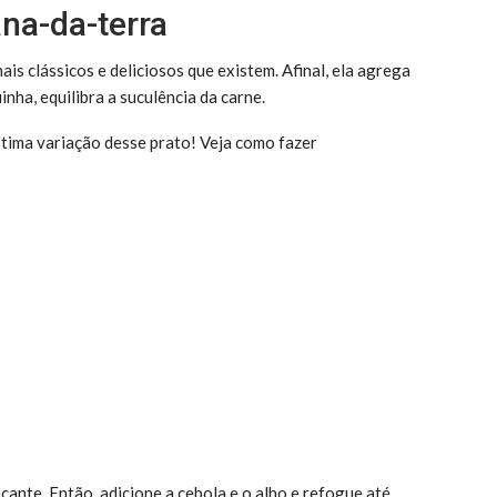
ana-da-terra
s clássicos e deliciosos que existem. Afinal, ela agrega
inha, equilibra a suculência da carne.
tima variação desse prato! Veja como fazer
ocante. Então, adicione a cebola e o alho e refogue até