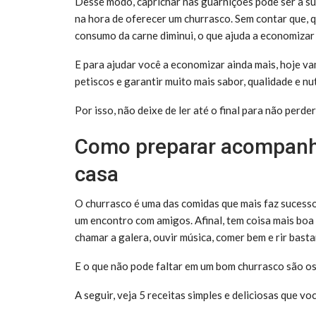
Desse modo, caprichar nas guarnições pode ser a s
na hora de oferecer um churrasco. Sem contar que,
consumo da carne diminui, o que ajuda a economizar 
E para ajudar você a economizar ainda mais, hoje 
petiscos e garantir muito mais sabor, qualidade e n
Por isso, não deixe de ler até o final para não perde
Como preparar acompanh
casa
O churrasco é uma das comidas que mais faz sucesso
um encontro com amigos. Afinal, tem coisa mais b
chamar a galera, ouvir música, comer bem e rir bast
E o que não pode faltar em um bom churrasco são 
A seguir, veja 5 receitas simples e deliciosas que v