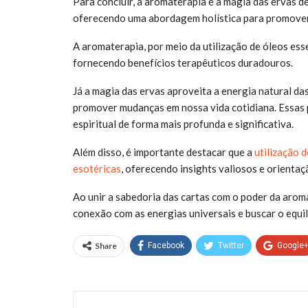
Para concluir, a aromaterapia e a magia das ervas 
oferecendo uma abordagem holística para promover 
A aromaterapia, por meio da utilização de óleos ess
fornecendo benefícios terapêuticos duradouros.
Já a magia das ervas aproveita a energia natural das 
promover mudanças em nossa vida cotidiana. Essas 
espiritual de forma mais profunda e significativa.
Além disso, é importante destacar que a
utilização 
esotéricas
, oferecendo insights valiosos e orientaç
Ao unir a sabedoria das cartas com o poder da arom
conexão com as energias universais e buscar o equil
Share
Facebook
Twitter
Google