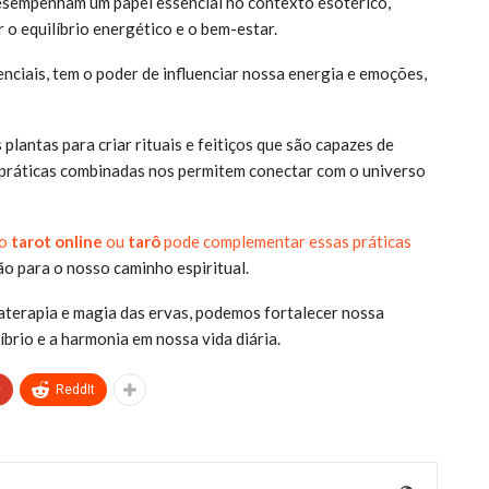
desempenham um papel essencial no contexto esotérico,
o equilíbrio energético e o bem-estar.
enciais, tem o poder de influenciar nossa energia e emoções,
plantas para criar rituais e feitiços que são capazes de
práticas combinadas nos permitem conectar com o universo
do
tarot online
ou
tarô
pode complementar essas práticas
ão para o nosso caminho espiritual.
aterapia e magia das ervas, podemos fortalecer nossa
íbrio e a harmonia em nossa vida diária.
+
ReddIt