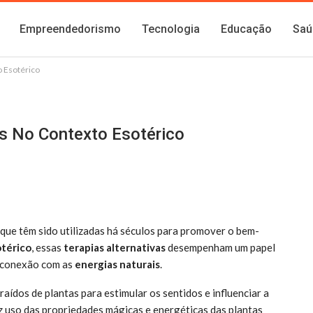
Empreendedorismo
Tecnologia
Educação
Saú
o Esotérico
s No Contexto Esotérico
 que têm sido utilizadas há séculos para promover o bem-
térico
, essas
terapias alternativas
desempenham um papel
a conexão com as
energias naturais
.
aídos de plantas para estimular os sentidos e influenciar a
az uso das propriedades mágicas e energéticas das plantas