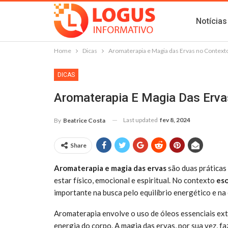
Notícias
Home
Dicas
Aromaterapia e Magia das Ervas no Context
DICAS
Aromaterapia E Magia Das Erva
Last updated
fev 8, 2024
By
Beatrice Costa
Share
Aromaterapia e magia das ervas
são duas práticas
estar físico, emocional e espiritual. No contexto
eso
importante na busca pelo equilíbrio energético e n
Aromaterapia envolve o uso de óleos essenciais extr
energia do corpo. A magia das ervas, por sua vez, f