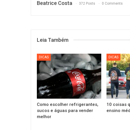
Beatrice Costa
372 Posts
0 Comments
Leia Também
DICAS
DICAS
Como escolher refrigerantes,
10 coisas 
sucos e águas para vender
ensino méd
melhor