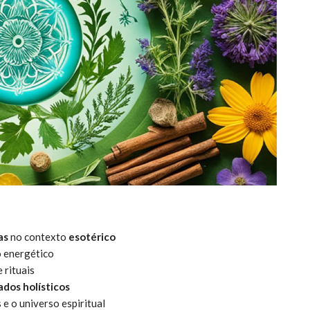
as
no contexto
esotérico
o energético
 rituais
ados holísticos
e o universo espiritual