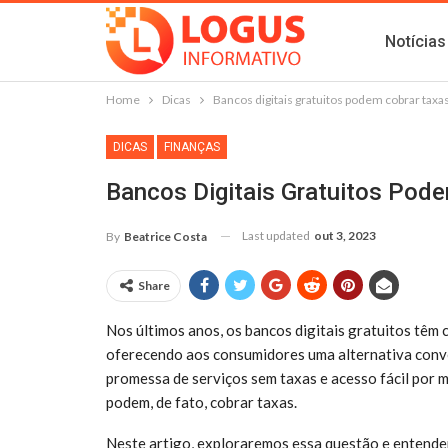
Notícias
Home
Dicas
Bancos digitais gratuitos podem cobrar taxa
DICAS
FINANÇAS
Bancos Digitais Gratuitos Pod
Last updated
out 3, 2023
By
Beatrice Costa
Share
Nos últimos anos, os bancos digitais gratuitos têm 
oferecendo aos consumidores uma alternativa conven
promessa de serviços sem taxas e acesso fácil por 
podem, de fato, cobrar taxas.
Neste artigo, exploraremos essa questão e entend