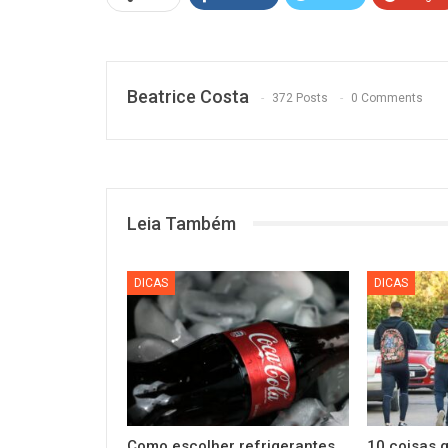
Beatrice Costa
372 Posts
0 Comments
Leia Também
DICAS
DICAS
Como escolher refrigerantes,
10 coisas 