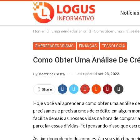
Notícias
Home
Empreendedorismo
Como obter uma análise de 
EMPREENDEDORISMO
FINANÇAS
TECNOLOGIA
Como Obter Uma Análise De Cré
Last updated
set 23, 2022
By
Beatrice Costa
Share
Hoje você vai aprender a como obter uma análise de
precisamos e precisaremos de crédito em algum mom
facilita demais as nossas vidas na hora de compra
parcelar essas dívidas. Foi pensando nisso que esc
Assim, dependendo de como está a sua vida financeir