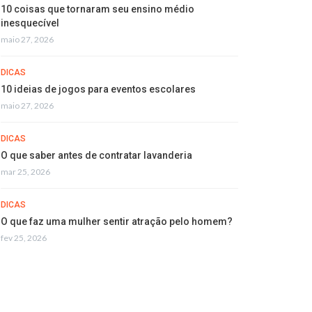
10 coisas que tornaram seu ensino médio
inesquecível
maio 27, 2026
DICAS
10 ideias de jogos para eventos escolares
maio 27, 2026
DICAS
O que saber antes de contratar lavanderia
mar 25, 2026
DICAS
O que faz uma mulher sentir atração pelo homem?
fev 25, 2026