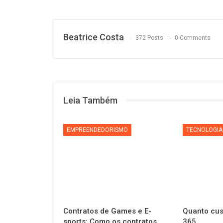
Beatrice Costa
372 Posts
0 Comments
Leia Também
EMPREENDEDORISMO
TECNOLOGIA
Contratos de Games e E-
Quanto cus
sports: Como os contratos
365