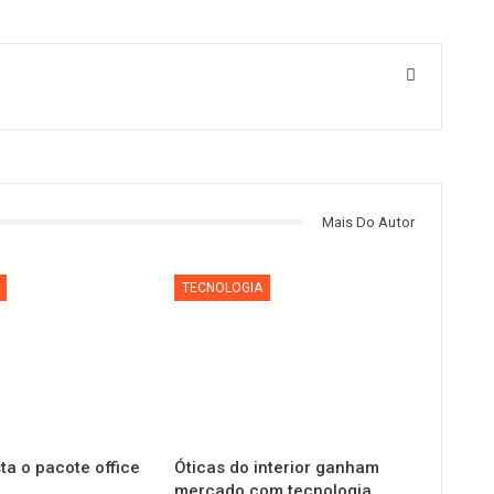
Mais Do Autor
TECNOLOGIA
ta o pacote office
Óticas do interior ganham
mercado com tecnologia