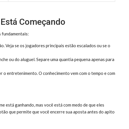
m Está Começando
s fundamentais:
o. Veja se os jogadores principais estão escalados ou se o
nche ou do aluguel. Separe uma quantia pequena apenas para
ser o entretenimento. O conhecimento vem com o tempo e com
ime está ganhando, mas você está com medo de que eles
otão que permite que você encerre sua aposta antes do apito