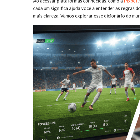
Ao acessar plataformas conhecidas, como a
Pixbet
,
cada um significa ajuda você a entender as regras 
mais clareza. Vamos explorar esse dicionário do mu