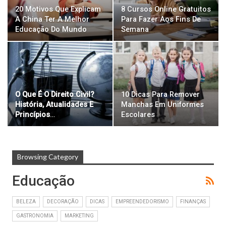
20 Motivos Que Explicam
8 Cursos Online Gratuitos
A China Ter A Melhor
Para Fazer Aos Fins De
Educação Do Mundo
Semana
O Que É O Direito Civil?
10 Dicas Para Remover
História, Atualidades E
Manchas Em Uniformes
Princípios
…
Escolares
Browsing Category
Educação
BELEZA
DECORAÇÃO
DICAS
EMPREENDEDORISMO
FINANÇAS
GASTRONOMIA
MARKETING